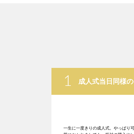
1
成人式当日同様
一生に一度きりの成人式。やっぱり