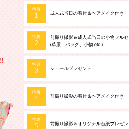
特典
成人式当日の着付＆ヘアメイク付き
1
特典
前撮り撮影＆成人式当日の小物フルセ
2
(草履、バッグ、小物 etc )
特典
ショールプレゼント
3
特典
前撮り撮影の着付＆ヘアメイク付き
4
特典
前撮り撮影＆オリジナル台紙プレゼン
5