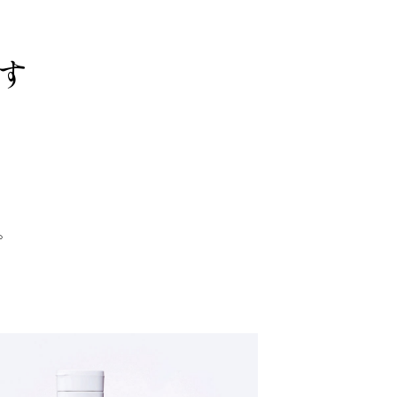
す
を
。