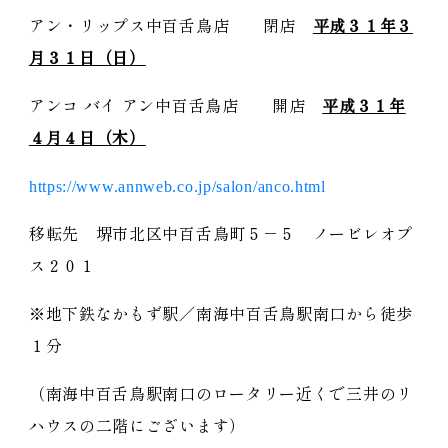
アン・リップス中百舌鳥店 閉店
平成３１年３
月３１日（日）
アンコ バイ アン中百舌鳥店 開店
平成３１年
４月４日（木）
https://www.annweb.co.jp/salon/anco.html
移転先 堺市北区中百舌鳥町５－５ ノービレオプ
ス２０１
※地下鉄なかもず駅／南海中百舌鳥駅南口から徒歩
１分
（南海中百舌鳥駅南口のロータリー近くで三井のリ
ハウスの二階にございます）