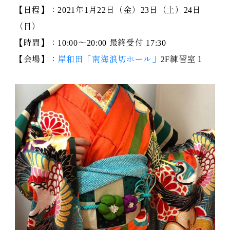
【日程】：
2021
年
1
月
22
日（金）
23
日（土）
24
日
（日）
【時間】：
10:00
～
20:00
最終受付
17:30
【会場】：
岸和田「南海浪切ホール」
2F練習室１