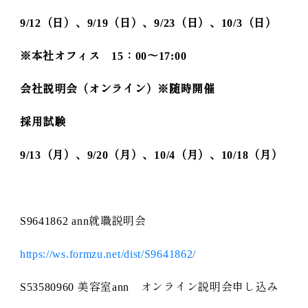
9/12
（日）、
9/19
（日）、
9/23
（日）、
10/3
（日）
※
本社オフィス
15
：
00
～
17:00
会社説明会（オンライン）
※
随時開催
採用試験
9/13
（月）、
9/20
（月）、
10/4
（月）、
10/18
（月）
S9641862 ann就職説明会
https://ws.formzu.net/dist/S9641862/
S53580960 美容室ann オンライン説明会申し込み