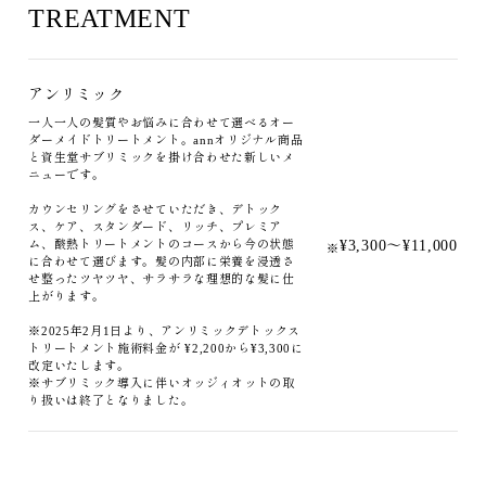
TREATMENT
アンリミック
一人一人の髪質やお悩みに合わせて選べるオー
ダーメイドトリートメント。annオリジナル商品
と資生堂サブリミックを掛け合わせた新しいメ
ニューです。
カウンセリングをさせていただき、デトック
ス、ケア、スタンダード、リッチ、プレミア
¥3,300～¥11,000
ム、酸熱トリートメントのコースから今の状態
※
に合わせて選びます。髪の内部に栄養を浸透さ
せ整ったツヤツヤ、サラサラな理想的な髪に仕
上がります。
※2025年2月1日より、アンリミックデトックス
トリートメント施術料金が ¥2,200から¥3,300に
改定いたします。
※サブリミック導入に伴いオッジィオットの取
り扱いは終了となりました。