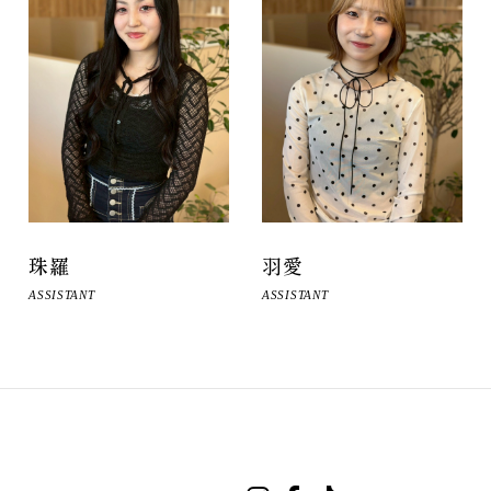
珠羅
羽愛
ASSISTANT
ASSISTANT