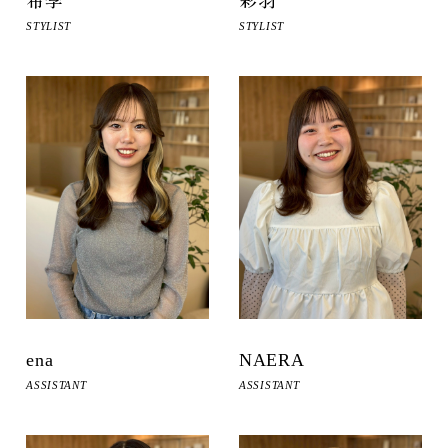
希李
彩羽
STYLIST
STYLIST
ena
NAERA
ASSISTANT
ASSISTANT