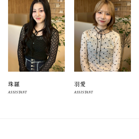
珠羅
羽愛
ASSISTANT
ASSISTANT