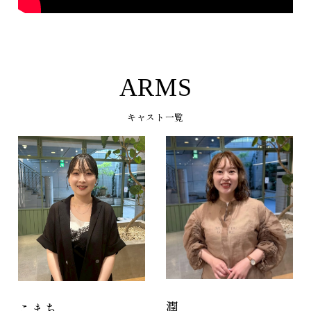
CQpfdgtdq4I
ARMS
キャスト一覧
潤
こまち