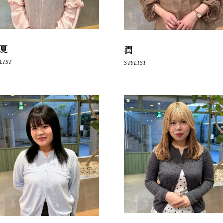
夏
潤
LIST
STYLIST