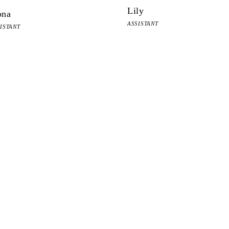
Lily
ona
ASSISTANT
ISTANT