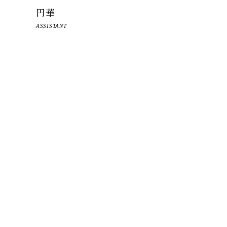
円華
ASSISTANT