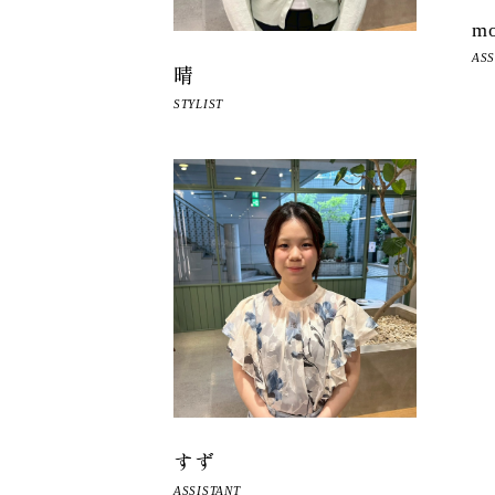
m
ASS
晴
STYLIST
すず
ASSISTANT