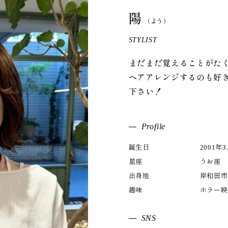
陽
（よう）
STYLIST
まだまだ覚えることがた
ヘアアレンジするのも好
下さい！
Profile
誕生日
2001年
星座
うお座
出身地
岸和田市
趣味
ホラー映
SNS