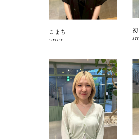
初
こまち
STY
STYLIST