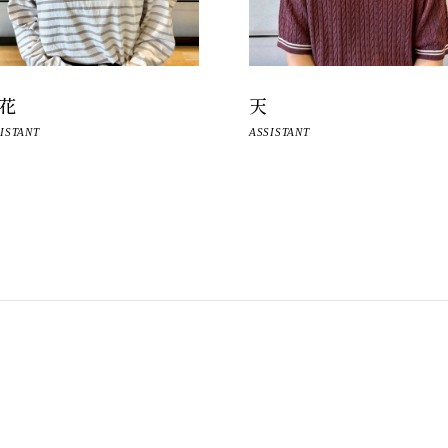
天
花
ASSISTANT
ISTANT