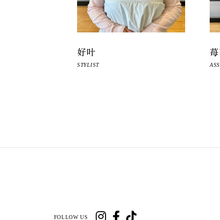
好叶
苺
STYLIST
ASS
FOLLOW US