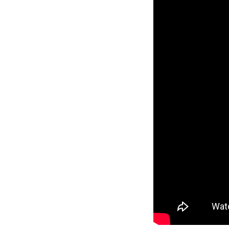
KU-lTog7ddg