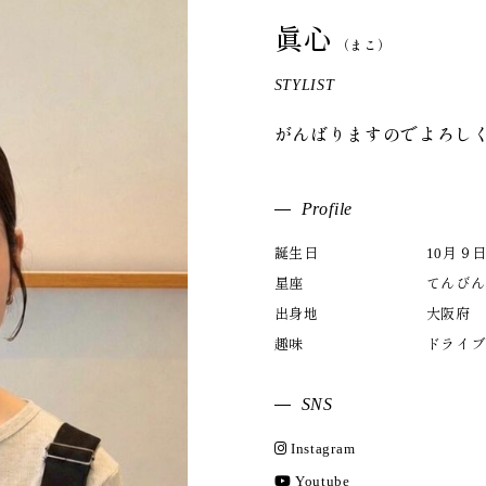
眞心
（まこ）
STYLIST
がんばりますのでよろし
Profile
誕生日
10月９
星座
てんびん
出身地
大阪府
趣味
ドライブ
SNS
Instagram
Youtube