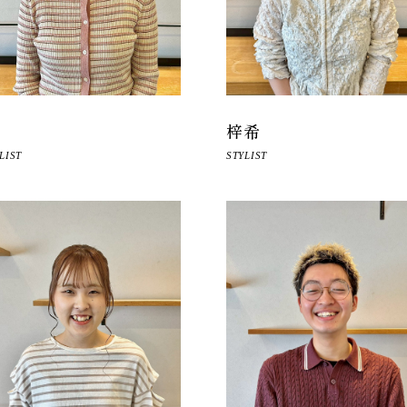
梓希
LIST
STYLIST