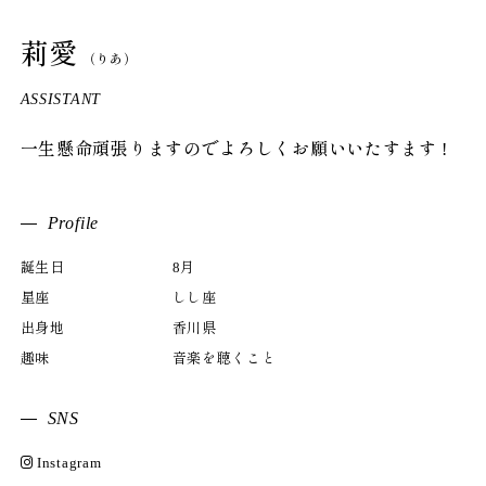
莉愛
（りあ）
ASSISTANT
一生懸命頑張りますのでよろしくお願いいたすます !
Profile
誕生日
8月
星座
しし座
出身地
香川県
趣味
音楽を聴くこと
SNS
Instagram