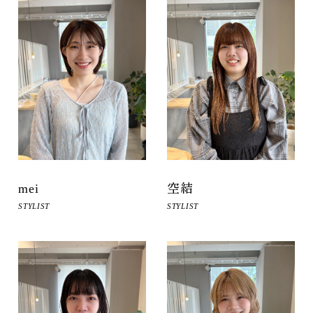
mei
空結
STYLIST
STYLIST