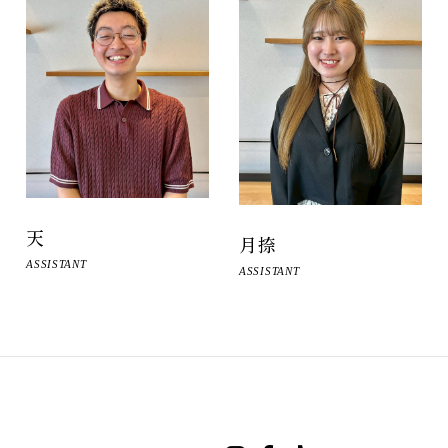
天
月捺
ASSISTANT
ASSISTANT